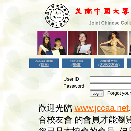
Joint Chinese Coll
JCCAA Home
Year Book
Alumni Webs
(首頁)
(年鑑)
(各校校友會)
User ID
Password
Forgot your 
歡迎光臨
www.jccaa.net
合校友會 的會員才能瀏