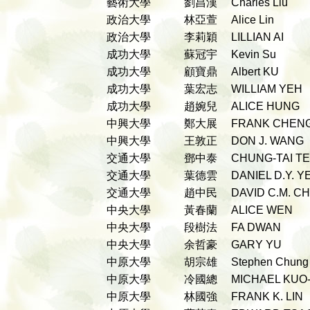
藝術大學
劉昌漢
Charles Liu
政治大學
林亞萱
Alice Lin
政治大學
李莉穎
LILLIAN AI
成功大學
蘇冠宇
Kevin Su
成功大學
顧寶鼎
Albert KU
成功大學
葉宏志
WILLIAM YEH
成功大學
趙婉兒
ALICE HUNG
中興大學
鄭大展
FRANK CHE
中興大學
王敦正
DON J. WANG
交通大學
鄧中泰
CHUNG-TAI T
交通大學
葉德雲
DANIEL D.Y. 
交通大學
趙中民
DAVID C.M. 
中央大學
黃春蘭
ALICE WEN
中央大學
段樹法
FA DWAN
中央大學
余哲豪
GARY YU
中原大學
胡宗雄
Stephen Chun
中原大學
冷國總
MICHAEL KUO
中原大學
林國強
FRANK K. LIN