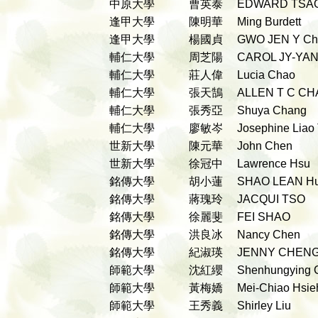
中原大學
曹英泰
EDWARD TS
逢甲大學
陳明華
Ming Burdett
逢甲大學
楊國貞
GWO JEN Y C
輔仁大學
周芝陽
CAROL JY-YA
輔仁大學
莊人偉
Lucia Chao
輔仁大學
張天鵠
ALLEN T C C
輔仁大學
張秀亞
Shuya Chang
輔仁大學
廖敏岑
Josephine Liao
世新大學
陳元華
John Chen
世新大學
徐冠中
Lawrence Hsu
銘傳大學
胡小蓮
SHAO LEAN 
銘傳大學
蔣瑰玲
JACQUI TSO
銘傳大學
徐麗斐
FEI SHAO
銘傳大學
洪良冰
Nancy Chen
銘傳大學
紀淑瑛
JENNY CHEN
師範大學
沈紅纓
Shenhungying
師範大學
黃梅嬌
Mei-Chiao Hsi
師範大學
王秀義
Shirley Liu