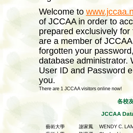
Welcome to
www.jccaa.n
of JCCAA in order to acc
prepared exclusively fo
are a member of JCCAA, 
forgotten your password,
database administrator. 
User ID and Password ei
you.
There are 1 JCCAA visitors online now!
各校
JCCAA Data
藝術大學
謝家鳳
WENDY C. L