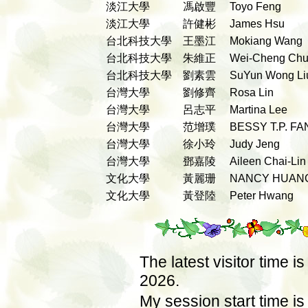
淡江大學
馮啟豐
Toyo Feng
淡江大學
許健彬
James Hsu
台北科技大學
王墨江
Mokiang Wang
台北科技大學
朱維正
Wei-Cheng Ch
台北科技大學
劉素雲
SuYun Wong L
台灣大學
劉修齊
Rosa Lin
台灣大學
呂志平
Martina Lee
台灣大學
范增璞
BESSY T.P. F
台灣大學
徐小玲
Judy Jeng
台灣大學
鄧嘉陵
Aileen Chai-Li
文化大學
黃麗珊
NANCY HUA
文化大學
黃登陸
Peter Hwang
The latest visitor time 
2026.
My session start time i