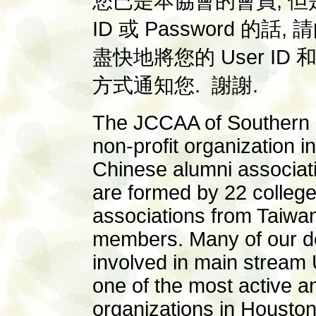
您已是本協會的會員, 但
ID 或 Password 的
盡快地將您的 User ID 和 
方式通知您. 謝謝.
The JCCAA of Southern U
non-profit organization i
Chinese alumni associati
are formed by 22 college
associations from Taiwa
members. Many of our d
involved in main stream 
one of the most active a
organizations in Houston