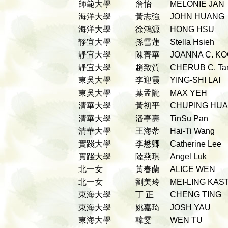
師範大學
詹怡
MELONIE JA
海洋大學
黃志強
JOHN HUAN
海洋大學
徐鴻源
HONG HSU
靜宜大學
孫雪蓮
Stella Hsieh
靜宜大學
陳菁華
JOANNA C. K
靜宜大學
趙致質
CHERUB C. T
東吳大學
李迎霞
YING-SHI LAI
東吳大學
葉孟隴
MAX YEH
清華大學
黃初平
CHUPING HU
清華大學
潘亭壽
TinSu Pan
清華大學
王海蒂
Hai-Ti Wang
實踐大學
李懋卿
Catherine Lee
實踐大學
陸燕琪
Angel Luk
北一女
黃春蘭
ALICE WEN
北一女
劉美玲
MEI-LING KA
東海大學
丁 正
CHENG TING
東海大學
姚嘉琦
JOSH YAU
東海大學
韓雯
WEN TU